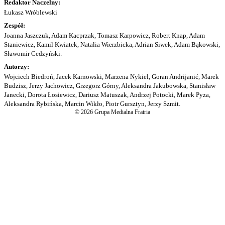
Redaktor Naczelny:
Łukasz Wróblewski
Zespół:
Joanna Jaszczuk, Adam Kacprzak, Tomasz Karpowicz, Robert Knap, Adam
Staniewicz, Kamil Kwiatek, Natalia Wierzbicka, Adrian Siwek, Adam Bąkowski,
Sławomir Cedzyński.
Autorzy:
Wojciech Biedroń, Jacek Karnowski, Marzena Nykiel, Goran Andrijanić, Marek
Budzisz, Jerzy Jachowicz, Grzegorz Górny, Aleksandra Jakubowska, Stanisław
Janecki, Dorota Łosiewicz, Dariusz Matuszak, Andrzej Potocki, Marek Pyza,
Aleksandra Rybińska, Marcin Wikło, Piotr Gursztyn, Jerzy Szmit.
© 2026 Grupa Medialna Fratria