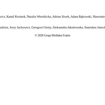
icz, Kamil Kwiatek, Natalia Wierzbicka, Adrian Siwek, Adam Bąkowski, Sławomir
dzisz, Jerzy Jachowicz, Grzegorz Górny, Aleksandra Jakubowska, Stanisław Janeck
© 2026 Grupa Medialna Fratria