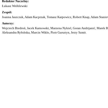
Redaktor Naczelny:
Łukasz Wróblewski
Zespół:
Joanna Jaszczuk, Adam Kacprzak, Tomasz Karpowicz, Robert Knap, Adam Staniew
Autorzy:
Wojciech Biedroń, Jacek Karnowski, Marzena Nykiel, Goran Andrijanić, Marek Bu
Aleksandra Rybińska, Marcin Wikło, Piotr Gursztyn, Jerzy Szmit.