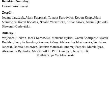
Redaktor Naczelny:
Łukasz Wróblewski
Zespół:
Joanna Jaszczuk, Adam Kacprzak, Tomasz Karpowicz, Robert Knap, Adam
Staniewicz, Kamil Kwiatek, Natalia Wierzbicka, Adrian Siwek, Adam Bąkowski,
Sławomir Cedzyński.
Autorzy:
Wojciech Biedroń, Jacek Karnowski, Marzena Nykiel, Goran Andrijanić, Marek
Budzisz, Jerzy Jachowicz, Grzegorz Górny, Aleksandra Jakubowska, Stanisław
Janecki, Dorota Łosiewicz, Dariusz Matuszak, Andrzej Potocki, Marek Pyza,
Aleksandra Rybińska, Marcin Wikło, Piotr Gursztyn, Jerzy Szmit.
© 2026 Grupa Medialna Fratria