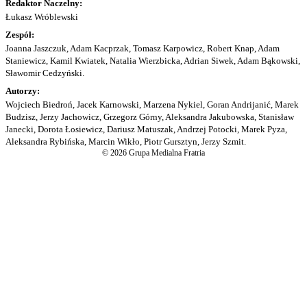
Redaktor Naczelny:
Łukasz Wróblewski
Zespół:
Joanna Jaszczuk, Adam Kacprzak, Tomasz Karpowicz, Robert Knap, Adam
Staniewicz, Kamil Kwiatek, Natalia Wierzbicka, Adrian Siwek, Adam Bąkowski,
Sławomir Cedzyński.
Autorzy:
Wojciech Biedroń, Jacek Karnowski, Marzena Nykiel, Goran Andrijanić, Marek
Budzisz, Jerzy Jachowicz, Grzegorz Górny, Aleksandra Jakubowska, Stanisław
Janecki, Dorota Łosiewicz, Dariusz Matuszak, Andrzej Potocki, Marek Pyza,
Aleksandra Rybińska, Marcin Wikło, Piotr Gursztyn, Jerzy Szmit.
© 2026 Grupa Medialna Fratria