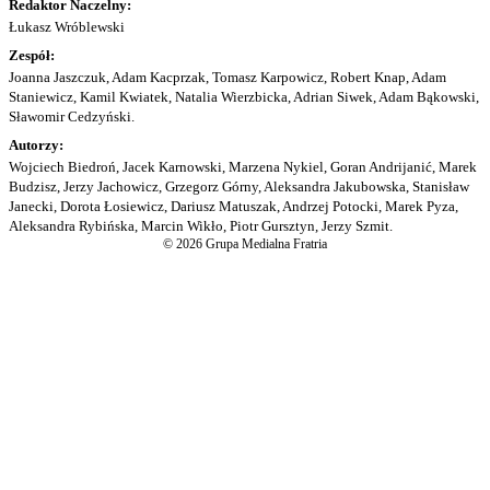
Redaktor Naczelny:
Łukasz Wróblewski
Zespół:
Joanna Jaszczuk, Adam Kacprzak, Tomasz Karpowicz, Robert Knap, Adam
Staniewicz, Kamil Kwiatek, Natalia Wierzbicka, Adrian Siwek, Adam Bąkowski,
Sławomir Cedzyński.
Autorzy:
Wojciech Biedroń, Jacek Karnowski, Marzena Nykiel, Goran Andrijanić, Marek
Budzisz, Jerzy Jachowicz, Grzegorz Górny, Aleksandra Jakubowska, Stanisław
Janecki, Dorota Łosiewicz, Dariusz Matuszak, Andrzej Potocki, Marek Pyza,
Aleksandra Rybińska, Marcin Wikło, Piotr Gursztyn, Jerzy Szmit.
© 2026 Grupa Medialna Fratria