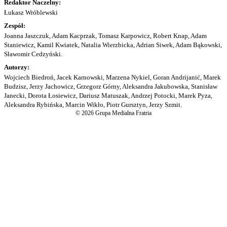
Redaktor Naczelny:
Łukasz Wróblewski
Zespół:
Joanna Jaszczuk, Adam Kacprzak, Tomasz Karpowicz, Robert Knap, Adam
Staniewicz, Kamil Kwiatek, Natalia Wierzbicka, Adrian Siwek, Adam Bąkowski,
Sławomir Cedzyński.
Autorzy:
Wojciech Biedroń, Jacek Karnowski, Marzena Nykiel, Goran Andrijanić, Marek
Budzisz, Jerzy Jachowicz, Grzegorz Górny, Aleksandra Jakubowska, Stanisław
Janecki, Dorota Łosiewicz, Dariusz Matuszak, Andrzej Potocki, Marek Pyza,
Aleksandra Rybińska, Marcin Wikło, Piotr Gursztyn, Jerzy Szmit.
© 2026 Grupa Medialna Fratria