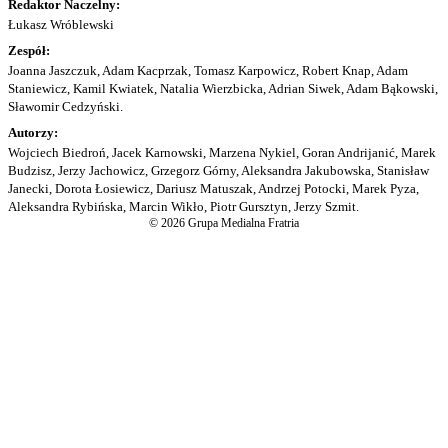
Redaktor Naczelny:
Łukasz Wróblewski
Zespół:
Joanna Jaszczuk, Adam Kacprzak, Tomasz Karpowicz, Robert Knap, Adam
Staniewicz, Kamil Kwiatek, Natalia Wierzbicka, Adrian Siwek, Adam Bąkowski,
Sławomir Cedzyński.
Autorzy:
Wojciech Biedroń, Jacek Karnowski, Marzena Nykiel, Goran Andrijanić, Marek
Budzisz, Jerzy Jachowicz, Grzegorz Górny, Aleksandra Jakubowska, Stanisław
Janecki, Dorota Łosiewicz, Dariusz Matuszak, Andrzej Potocki, Marek Pyza,
Aleksandra Rybińska, Marcin Wikło, Piotr Gursztyn, Jerzy Szmit.
© 2026 Grupa Medialna Fratria