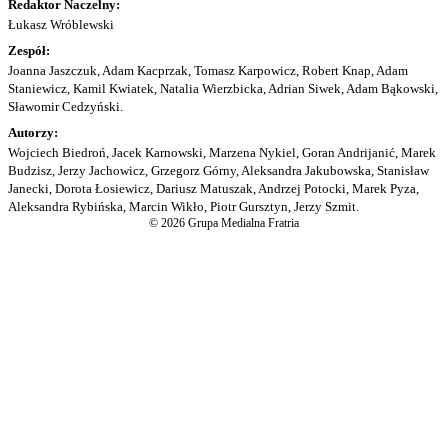
Redaktor Naczelny:
Łukasz Wróblewski
Zespół:
Joanna Jaszczuk, Adam Kacprzak, Tomasz Karpowicz, Robert Knap, Adam
Staniewicz, Kamil Kwiatek, Natalia Wierzbicka, Adrian Siwek, Adam Bąkowski,
Sławomir Cedzyński.
Autorzy:
Wojciech Biedroń, Jacek Karnowski, Marzena Nykiel, Goran Andrijanić, Marek
Budzisz, Jerzy Jachowicz, Grzegorz Górny, Aleksandra Jakubowska, Stanisław
Janecki, Dorota Łosiewicz, Dariusz Matuszak, Andrzej Potocki, Marek Pyza,
Aleksandra Rybińska, Marcin Wikło, Piotr Gursztyn, Jerzy Szmit.
© 2026 Grupa Medialna Fratria