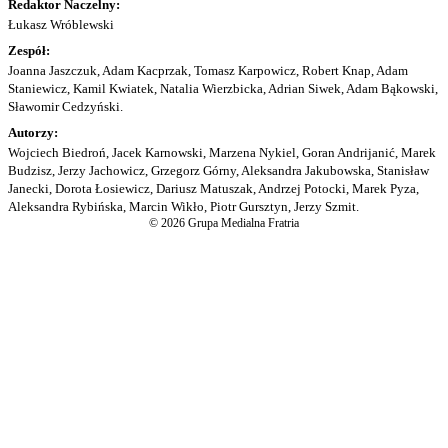
Redaktor Naczelny:
Łukasz Wróblewski
Zespół:
Joanna Jaszczuk, Adam Kacprzak, Tomasz Karpowicz, Robert Knap, Adam
Staniewicz, Kamil Kwiatek, Natalia Wierzbicka, Adrian Siwek, Adam Bąkowski,
Sławomir Cedzyński.
Autorzy:
Wojciech Biedroń, Jacek Karnowski, Marzena Nykiel, Goran Andrijanić, Marek
Budzisz, Jerzy Jachowicz, Grzegorz Górny, Aleksandra Jakubowska, Stanisław
Janecki, Dorota Łosiewicz, Dariusz Matuszak, Andrzej Potocki, Marek Pyza,
Aleksandra Rybińska, Marcin Wikło, Piotr Gursztyn, Jerzy Szmit.
© 2026 Grupa Medialna Fratria