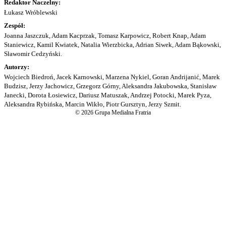
Redaktor Naczelny:
Łukasz Wróblewski
Zespół:
Joanna Jaszczuk, Adam Kacprzak, Tomasz Karpowicz, Robert Knap, Adam
Staniewicz, Kamil Kwiatek, Natalia Wierzbicka, Adrian Siwek, Adam Bąkowski,
Sławomir Cedzyński.
Autorzy:
Wojciech Biedroń, Jacek Karnowski, Marzena Nykiel, Goran Andrijanić, Marek
Budzisz, Jerzy Jachowicz, Grzegorz Górny, Aleksandra Jakubowska, Stanisław
Janecki, Dorota Łosiewicz, Dariusz Matuszak, Andrzej Potocki, Marek Pyza,
Aleksandra Rybińska, Marcin Wikło, Piotr Gursztyn, Jerzy Szmit.
© 2026 Grupa Medialna Fratria