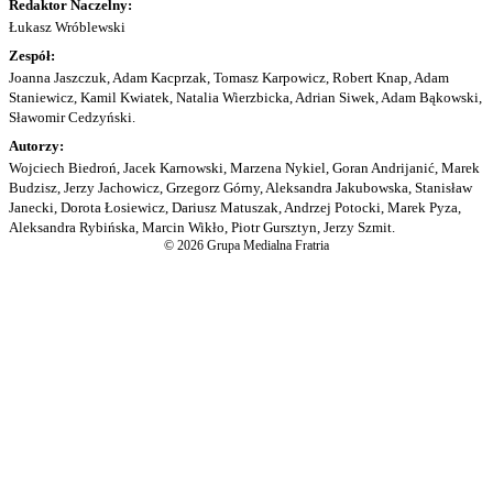
Redaktor Naczelny:
Łukasz Wróblewski
Zespół:
Joanna Jaszczuk, Adam Kacprzak, Tomasz Karpowicz, Robert Knap, Adam
Staniewicz, Kamil Kwiatek, Natalia Wierzbicka, Adrian Siwek, Adam Bąkowski,
Sławomir Cedzyński.
Autorzy:
Wojciech Biedroń, Jacek Karnowski, Marzena Nykiel, Goran Andrijanić, Marek
Budzisz, Jerzy Jachowicz, Grzegorz Górny, Aleksandra Jakubowska, Stanisław
Janecki, Dorota Łosiewicz, Dariusz Matuszak, Andrzej Potocki, Marek Pyza,
Aleksandra Rybińska, Marcin Wikło, Piotr Gursztyn, Jerzy Szmit.
© 2026 Grupa Medialna Fratria