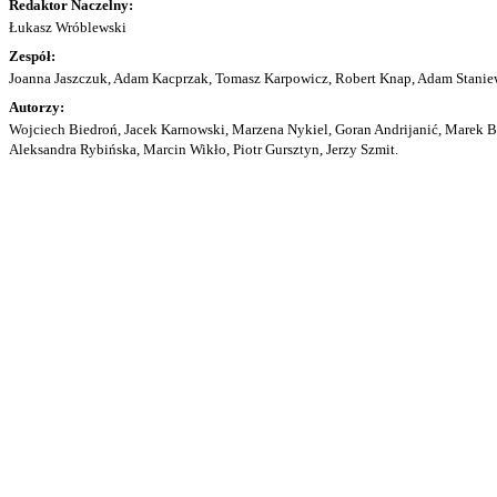
Redaktor Naczelny:
Łukasz Wróblewski
Zespół:
Joanna Jaszczuk, Adam Kacprzak, Tomasz Karpowicz, Robert Knap, Adam Staniew
Autorzy:
Wojciech Biedroń, Jacek Karnowski, Marzena Nykiel, Goran Andrijanić, Marek Bu
Aleksandra Rybińska, Marcin Wikło, Piotr Gursztyn, Jerzy Szmit.