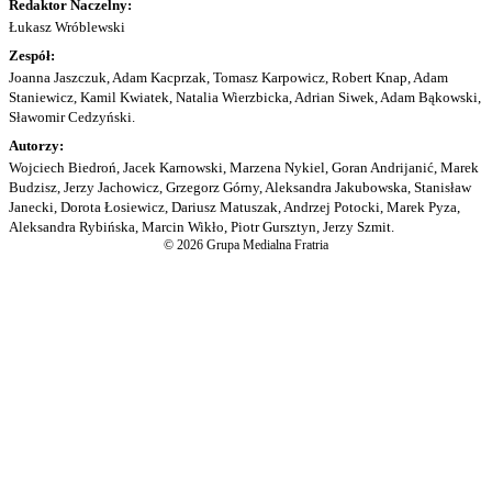
Redaktor Naczelny:
Łukasz Wróblewski
Zespół:
Joanna Jaszczuk, Adam Kacprzak, Tomasz Karpowicz, Robert Knap, Adam
Staniewicz, Kamil Kwiatek, Natalia Wierzbicka, Adrian Siwek, Adam Bąkowski,
Sławomir Cedzyński.
Autorzy:
Wojciech Biedroń, Jacek Karnowski, Marzena Nykiel, Goran Andrijanić, Marek
Budzisz, Jerzy Jachowicz, Grzegorz Górny, Aleksandra Jakubowska, Stanisław
Janecki, Dorota Łosiewicz, Dariusz Matuszak, Andrzej Potocki, Marek Pyza,
Aleksandra Rybińska, Marcin Wikło, Piotr Gursztyn, Jerzy Szmit.
© 2026 Grupa Medialna Fratria