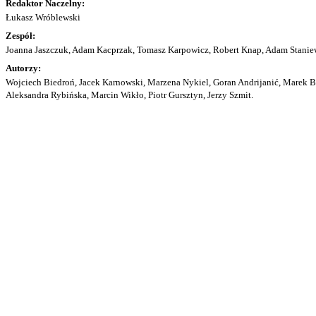
Redaktor Naczelny:
Łukasz Wróblewski
Zespół:
Joanna Jaszczuk, Adam Kacprzak, Tomasz Karpowicz, Robert Knap, Adam Staniew
Autorzy:
Wojciech Biedroń, Jacek Karnowski, Marzena Nykiel, Goran Andrijanić, Marek Bu
Aleksandra Rybińska, Marcin Wikło, Piotr Gursztyn, Jerzy Szmit.