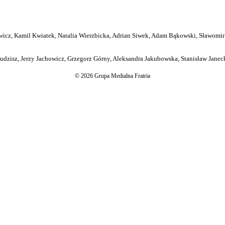
icz, Kamil Kwiatek, Natalia Wierzbicka, Adrian Siwek, Adam Bąkowski, Sławomir
dzisz, Jerzy Jachowicz, Grzegorz Górny, Aleksandra Jakubowska, Stanisław Janeck
© 2026 Grupa Medialna Fratria