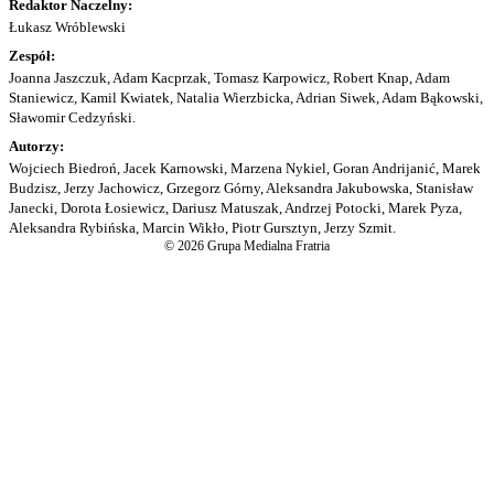
Redaktor Naczelny:
Łukasz Wróblewski
Zespół:
Joanna Jaszczuk, Adam Kacprzak, Tomasz Karpowicz, Robert Knap, Adam
Staniewicz, Kamil Kwiatek, Natalia Wierzbicka, Adrian Siwek, Adam Bąkowski,
Sławomir Cedzyński.
Autorzy:
Wojciech Biedroń, Jacek Karnowski, Marzena Nykiel, Goran Andrijanić, Marek
Budzisz, Jerzy Jachowicz, Grzegorz Górny, Aleksandra Jakubowska, Stanisław
Janecki, Dorota Łosiewicz, Dariusz Matuszak, Andrzej Potocki, Marek Pyza,
Aleksandra Rybińska, Marcin Wikło, Piotr Gursztyn, Jerzy Szmit.
© 2026 Grupa Medialna Fratria