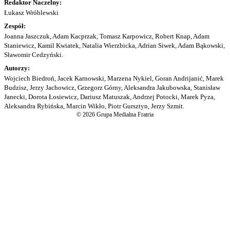
Redaktor Naczelny:
Łukasz Wróblewski
Zespół:
Joanna Jaszczuk, Adam Kacprzak, Tomasz Karpowicz, Robert Knap, Adam
Staniewicz, Kamil Kwiatek, Natalia Wierzbicka, Adrian Siwek, Adam Bąkowski,
Sławomir Cedzyński.
Autorzy:
Wojciech Biedroń, Jacek Karnowski, Marzena Nykiel, Goran Andrijanić, Marek
Budzisz, Jerzy Jachowicz, Grzegorz Górny, Aleksandra Jakubowska, Stanisław
Janecki, Dorota Łosiewicz, Dariusz Matuszak, Andrzej Potocki, Marek Pyza,
Aleksandra Rybińska, Marcin Wikło, Piotr Gursztyn, Jerzy Szmit.
© 2026 Grupa Medialna Fratria