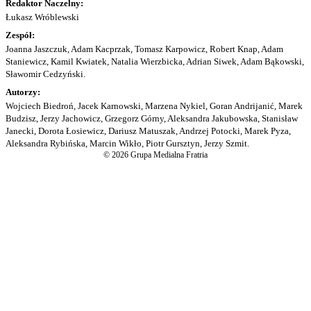
Redaktor Naczelny:
Łukasz Wróblewski
Zespół:
Joanna Jaszczuk, Adam Kacprzak, Tomasz Karpowicz, Robert Knap, Adam
Staniewicz, Kamil Kwiatek, Natalia Wierzbicka, Adrian Siwek, Adam Bąkowski,
Sławomir Cedzyński.
Autorzy:
Wojciech Biedroń, Jacek Karnowski, Marzena Nykiel, Goran Andrijanić, Marek
Budzisz, Jerzy Jachowicz, Grzegorz Górny, Aleksandra Jakubowska, Stanisław
Janecki, Dorota Łosiewicz, Dariusz Matuszak, Andrzej Potocki, Marek Pyza,
Aleksandra Rybińska, Marcin Wikło, Piotr Gursztyn, Jerzy Szmit.
© 2026 Grupa Medialna Fratria