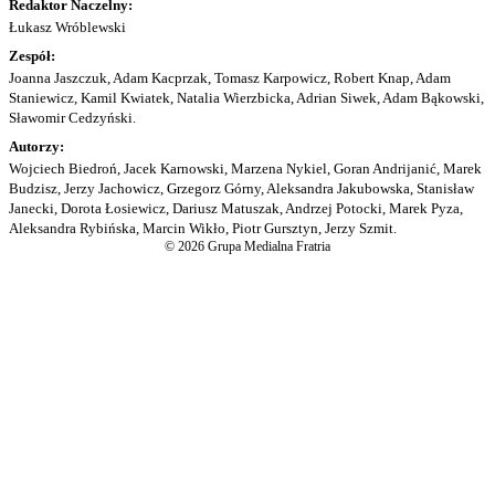
Redaktor Naczelny:
Łukasz Wróblewski
Zespół:
Joanna Jaszczuk, Adam Kacprzak, Tomasz Karpowicz, Robert Knap, Adam
Staniewicz, Kamil Kwiatek, Natalia Wierzbicka, Adrian Siwek, Adam Bąkowski,
Sławomir Cedzyński.
Autorzy:
Wojciech Biedroń, Jacek Karnowski, Marzena Nykiel, Goran Andrijanić, Marek
Budzisz, Jerzy Jachowicz, Grzegorz Górny, Aleksandra Jakubowska, Stanisław
Janecki, Dorota Łosiewicz, Dariusz Matuszak, Andrzej Potocki, Marek Pyza,
Aleksandra Rybińska, Marcin Wikło, Piotr Gursztyn, Jerzy Szmit.
© 2026 Grupa Medialna Fratria