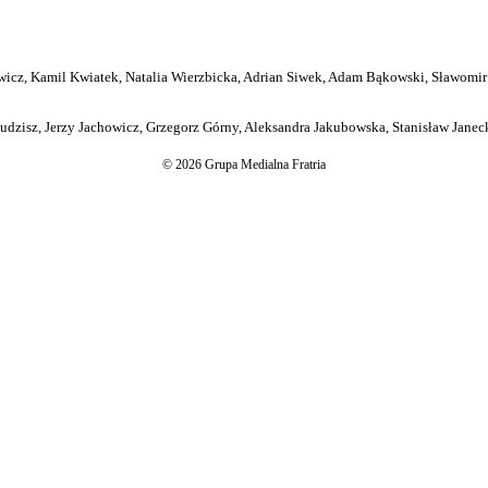
icz, Kamil Kwiatek, Natalia Wierzbicka, Adrian Siwek, Adam Bąkowski, Sławomir
dzisz, Jerzy Jachowicz, Grzegorz Górny, Aleksandra Jakubowska, Stanisław Janeck
© 2026 Grupa Medialna Fratria