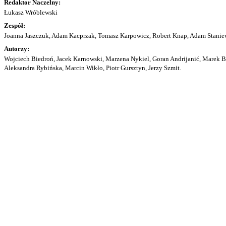
Redaktor Naczelny:
Łukasz Wróblewski
Zespół:
Joanna Jaszczuk, Adam Kacprzak, Tomasz Karpowicz, Robert Knap, Adam Staniew
Autorzy:
Wojciech Biedroń, Jacek Karnowski, Marzena Nykiel, Goran Andrijanić, Marek Bu
Aleksandra Rybińska, Marcin Wikło, Piotr Gursztyn, Jerzy Szmit.