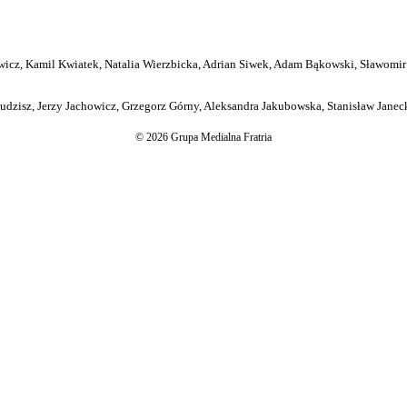
icz, Kamil Kwiatek, Natalia Wierzbicka, Adrian Siwek, Adam Bąkowski, Sławomir
dzisz, Jerzy Jachowicz, Grzegorz Górny, Aleksandra Jakubowska, Stanisław Janeck
© 2026 Grupa Medialna Fratria