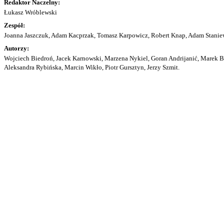
Redaktor Naczelny:
Łukasz Wróblewski
Zespół:
Joanna Jaszczuk, Adam Kacprzak, Tomasz Karpowicz, Robert Knap, Adam Staniew
Autorzy:
Wojciech Biedroń, Jacek Karnowski, Marzena Nykiel, Goran Andrijanić, Marek Bu
Aleksandra Rybińska, Marcin Wikło, Piotr Gursztyn, Jerzy Szmit.