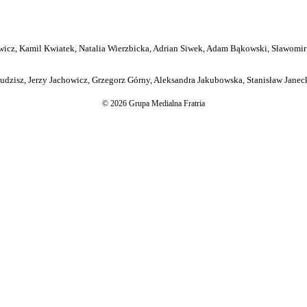
icz, Kamil Kwiatek, Natalia Wierzbicka, Adrian Siwek, Adam Bąkowski, Sławomir
dzisz, Jerzy Jachowicz, Grzegorz Górny, Aleksandra Jakubowska, Stanisław Janeck
© 2026 Grupa Medialna Fratria