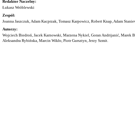
Redaktor Naczelny:
Łukasz Wróblewski
Zespół:
Joanna Jaszczuk, Adam Kacprzak, Tomasz Karpowicz, Robert Knap, Adam Staniew
Autorzy:
Wojciech Biedroń, Jacek Karnowski, Marzena Nykiel, Goran Andrijanić, Marek Bu
Aleksandra Rybińska, Marcin Wikło, Piotr Gursztyn, Jerzy Szmit.