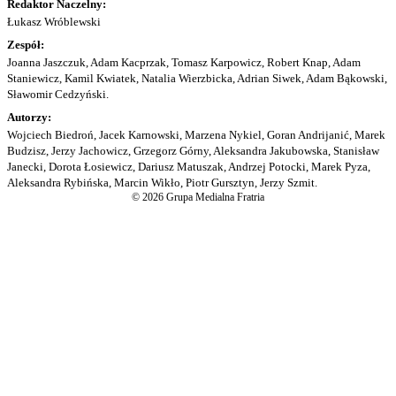
Redaktor Naczelny:
Łukasz Wróblewski
Zespół:
Joanna Jaszczuk, Adam Kacprzak, Tomasz Karpowicz, Robert Knap, Adam
Staniewicz, Kamil Kwiatek, Natalia Wierzbicka, Adrian Siwek, Adam Bąkowski,
Sławomir Cedzyński.
Autorzy:
Wojciech Biedroń, Jacek Karnowski, Marzena Nykiel, Goran Andrijanić, Marek
Budzisz, Jerzy Jachowicz, Grzegorz Górny, Aleksandra Jakubowska, Stanisław
Janecki, Dorota Łosiewicz, Dariusz Matuszak, Andrzej Potocki, Marek Pyza,
Aleksandra Rybińska, Marcin Wikło, Piotr Gursztyn, Jerzy Szmit.
© 2026 Grupa Medialna Fratria