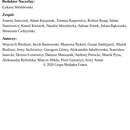
Redaktor Naczelny:
Łukasz Wróblewski
Zespół:
Joanna Jaszczuk, Adam Kacprzak, Tomasz Karpowicz, Robert Knap, Adam
Staniewicz, Kamil Kwiatek, Natalia Wierzbicka, Adrian Siwek, Adam Bąkowski,
Sławomir Cedzyński.
Autorzy:
Wojciech Biedroń, Jacek Karnowski, Marzena Nykiel, Goran Andrijanić, Marek
Budzisz, Jerzy Jachowicz, Grzegorz Górny, Aleksandra Jakubowska, Stanisław
Janecki, Dorota Łosiewicz, Dariusz Matuszak, Andrzej Potocki, Marek Pyza,
Aleksandra Rybińska, Marcin Wikło, Piotr Gursztyn, Jerzy Szmit.
© 2026 Grupa Medialna Fratria