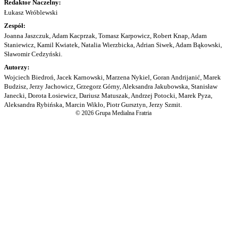
Redaktor Naczelny:
Łukasz Wróblewski
Zespół:
Joanna Jaszczuk, Adam Kacprzak, Tomasz Karpowicz, Robert Knap, Adam
Staniewicz, Kamil Kwiatek, Natalia Wierzbicka, Adrian Siwek, Adam Bąkowski,
Sławomir Cedzyński.
Autorzy:
Wojciech Biedroń, Jacek Karnowski, Marzena Nykiel, Goran Andrijanić, Marek
Budzisz, Jerzy Jachowicz, Grzegorz Górny, Aleksandra Jakubowska, Stanisław
Janecki, Dorota Łosiewicz, Dariusz Matuszak, Andrzej Potocki, Marek Pyza,
Aleksandra Rybińska, Marcin Wikło, Piotr Gursztyn, Jerzy Szmit.
© 2026 Grupa Medialna Fratria