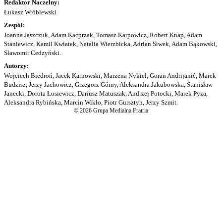
Redaktor Naczelny:
Łukasz Wróblewski
Zespół:
Joanna Jaszczuk, Adam Kacprzak, Tomasz Karpowicz, Robert Knap, Adam
Staniewicz, Kamil Kwiatek, Natalia Wierzbicka, Adrian Siwek, Adam Bąkowski,
Sławomir Cedzyński.
Autorzy:
Wojciech Biedroń, Jacek Karnowski, Marzena Nykiel, Goran Andrijanić, Marek
Budzisz, Jerzy Jachowicz, Grzegorz Górny, Aleksandra Jakubowska, Stanisław
Janecki, Dorota Łosiewicz, Dariusz Matuszak, Andrzej Potocki, Marek Pyza,
Aleksandra Rybińska, Marcin Wikło, Piotr Gursztyn, Jerzy Szmit.
© 2026 Grupa Medialna Fratria