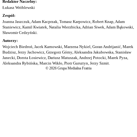
Redaktor Naczelny:
Łukasz Wróblewski
Zespół:
Joanna Jaszczuk, Adam Kacprzak, Tomasz Karpowicz, Robert Knap, Adam
Staniewicz, Kamil Kwiatek, Natalia Wierzbicka, Adrian Siwek, Adam Bąkowski,
Sławomir Cedzyński.
Autorzy:
Wojciech Biedroń, Jacek Karnowski, Marzena Nykiel, Goran Andrijanić, Marek
Budzisz, Jerzy Jachowicz, Grzegorz Górny, Aleksandra Jakubowska, Stanisław
Janecki, Dorota Łosiewicz, Dariusz Matuszak, Andrzej Potocki, Marek Pyza,
Aleksandra Rybińska, Marcin Wikło, Piotr Gursztyn, Jerzy Szmit.
© 2026 Grupa Medialna Fratria