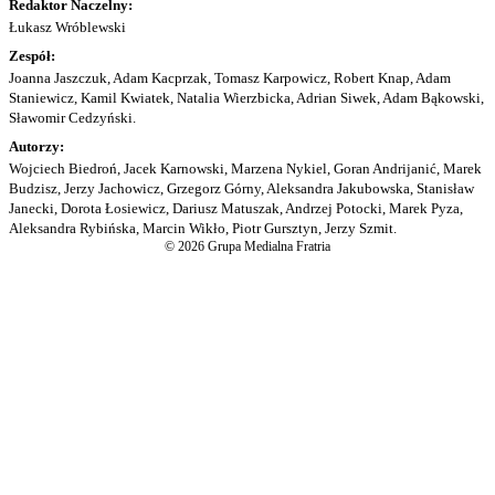
Redaktor Naczelny:
Łukasz Wróblewski
Zespół:
Joanna Jaszczuk, Adam Kacprzak, Tomasz Karpowicz, Robert Knap, Adam
Staniewicz, Kamil Kwiatek, Natalia Wierzbicka, Adrian Siwek, Adam Bąkowski,
Sławomir Cedzyński.
Autorzy:
Wojciech Biedroń, Jacek Karnowski, Marzena Nykiel, Goran Andrijanić, Marek
Budzisz, Jerzy Jachowicz, Grzegorz Górny, Aleksandra Jakubowska, Stanisław
Janecki, Dorota Łosiewicz, Dariusz Matuszak, Andrzej Potocki, Marek Pyza,
Aleksandra Rybińska, Marcin Wikło, Piotr Gursztyn, Jerzy Szmit.
© 2026 Grupa Medialna Fratria