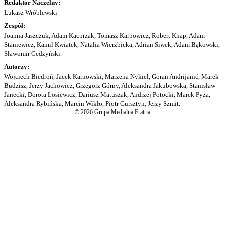
Redaktor Naczelny:
Łukasz Wróblewski
Zespół:
Joanna Jaszczuk, Adam Kacprzak, Tomasz Karpowicz, Robert Knap, Adam
Staniewicz, Kamil Kwiatek, Natalia Wierzbicka, Adrian Siwek, Adam Bąkowski,
Sławomir Cedzyński.
Autorzy:
Wojciech Biedroń, Jacek Karnowski, Marzena Nykiel, Goran Andrijanić, Marek
Budzisz, Jerzy Jachowicz, Grzegorz Górny, Aleksandra Jakubowska, Stanisław
Janecki, Dorota Łosiewicz, Dariusz Matuszak, Andrzej Potocki, Marek Pyza,
Aleksandra Rybińska, Marcin Wikło, Piotr Gursztyn, Jerzy Szmit.
© 2026 Grupa Medialna Fratria