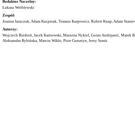
Redaktor Naczelny:
Łukasz Wróblewski
Zespół:
Joanna Jaszczuk, Adam Kacprzak, Tomasz Karpowicz, Robert Knap, Adam Staniew
Autorzy:
Wojciech Biedroń, Jacek Karnowski, Marzena Nykiel, Goran Andrijanić, Marek Bu
Aleksandra Rybińska, Marcin Wikło, Piotr Gursztyn, Jerzy Szmit.