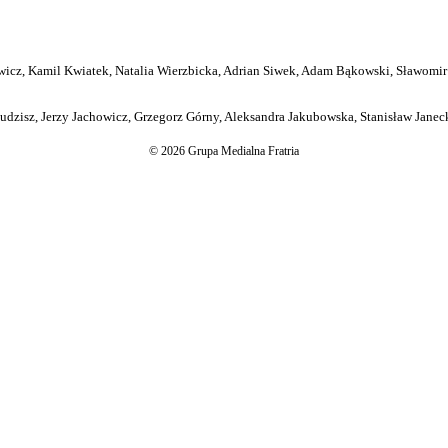
icz, Kamil Kwiatek, Natalia Wierzbicka, Adrian Siwek, Adam Bąkowski, Sławomir
dzisz, Jerzy Jachowicz, Grzegorz Górny, Aleksandra Jakubowska, Stanisław Janeck
© 2026 Grupa Medialna Fratria