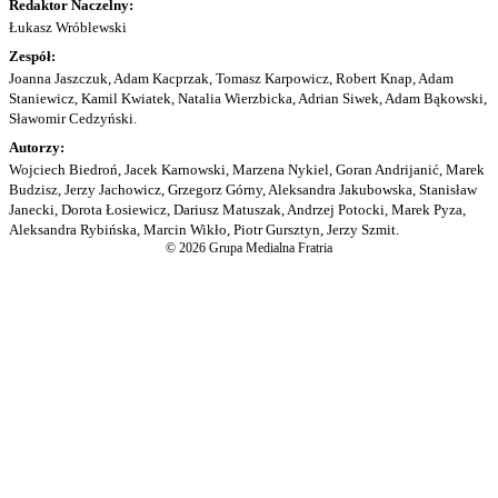
Redaktor Naczelny:
Łukasz Wróblewski
Zespół:
Joanna Jaszczuk, Adam Kacprzak, Tomasz Karpowicz, Robert Knap, Adam
Staniewicz, Kamil Kwiatek, Natalia Wierzbicka, Adrian Siwek, Adam Bąkowski,
Sławomir Cedzyński.
Autorzy:
Wojciech Biedroń, Jacek Karnowski, Marzena Nykiel, Goran Andrijanić, Marek
Budzisz, Jerzy Jachowicz, Grzegorz Górny, Aleksandra Jakubowska, Stanisław
Janecki, Dorota Łosiewicz, Dariusz Matuszak, Andrzej Potocki, Marek Pyza,
Aleksandra Rybińska, Marcin Wikło, Piotr Gursztyn, Jerzy Szmit.
© 2026 Grupa Medialna Fratria