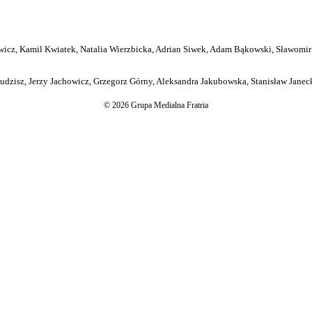
icz, Kamil Kwiatek, Natalia Wierzbicka, Adrian Siwek, Adam Bąkowski, Sławomir
dzisz, Jerzy Jachowicz, Grzegorz Górny, Aleksandra Jakubowska, Stanisław Janeck
© 2026 Grupa Medialna Fratria