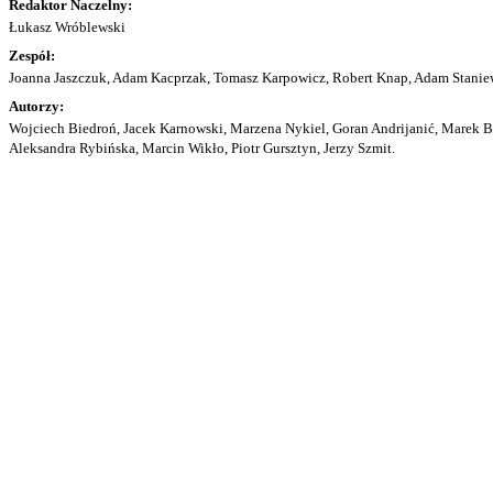
Redaktor Naczelny:
Łukasz Wróblewski
Zespół:
Joanna Jaszczuk, Adam Kacprzak, Tomasz Karpowicz, Robert Knap, Adam Staniew
Autorzy:
Wojciech Biedroń, Jacek Karnowski, Marzena Nykiel, Goran Andrijanić, Marek Bu
Aleksandra Rybińska, Marcin Wikło, Piotr Gursztyn, Jerzy Szmit.