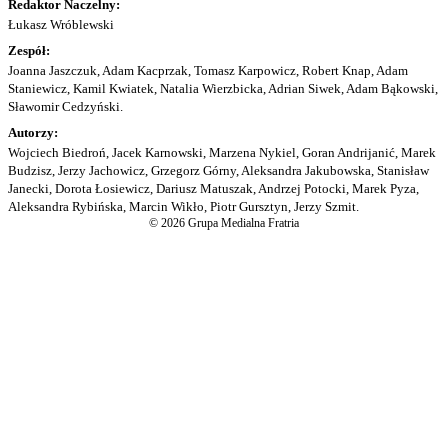
Redaktor Naczelny:
Łukasz Wróblewski
Zespół:
Joanna Jaszczuk, Adam Kacprzak, Tomasz Karpowicz, Robert Knap, Adam
Staniewicz, Kamil Kwiatek, Natalia Wierzbicka, Adrian Siwek, Adam Bąkowski,
Sławomir Cedzyński.
Autorzy:
Wojciech Biedroń, Jacek Karnowski, Marzena Nykiel, Goran Andrijanić, Marek
Budzisz, Jerzy Jachowicz, Grzegorz Górny, Aleksandra Jakubowska, Stanisław
Janecki, Dorota Łosiewicz, Dariusz Matuszak, Andrzej Potocki, Marek Pyza,
Aleksandra Rybińska, Marcin Wikło, Piotr Gursztyn, Jerzy Szmit.
© 2026 Grupa Medialna Fratria