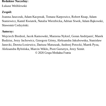
Redaktor Naczelny:
Łukasz Wróblewski
Zespół:
Joanna Jaszczuk, Adam Kacprzak, Tomasz Karpowicz, Robert Knap, Adam
Staniewicz, Kamil Kwiatek, Natalia Wierzbicka, Adrian Siwek, Adam Bąkowski,
Sławomir Cedzyński.
Autorzy:
Wojciech Biedroń, Jacek Karnowski, Marzena Nykiel, Goran Andrijanić, Marek
Budzisz, Jerzy Jachowicz, Grzegorz Górny, Aleksandra Jakubowska, Stanisław
Janecki, Dorota Łosiewicz, Dariusz Matuszak, Andrzej Potocki, Marek Pyza,
Aleksandra Rybińska, Marcin Wikło, Piotr Gursztyn, Jerzy Szmit.
© 2026 Grupa Medialna Fratria