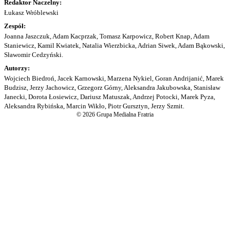
Redaktor Naczelny:
Łukasz Wróblewski
Zespół:
Joanna Jaszczuk, Adam Kacprzak, Tomasz Karpowicz, Robert Knap, Adam
Staniewicz, Kamil Kwiatek, Natalia Wierzbicka, Adrian Siwek, Adam Bąkowski,
Sławomir Cedzyński.
Autorzy:
Wojciech Biedroń, Jacek Karnowski, Marzena Nykiel, Goran Andrijanić, Marek
Budzisz, Jerzy Jachowicz, Grzegorz Górny, Aleksandra Jakubowska, Stanisław
Janecki, Dorota Łosiewicz, Dariusz Matuszak, Andrzej Potocki, Marek Pyza,
Aleksandra Rybińska, Marcin Wikło, Piotr Gursztyn, Jerzy Szmit.
© 2026 Grupa Medialna Fratria