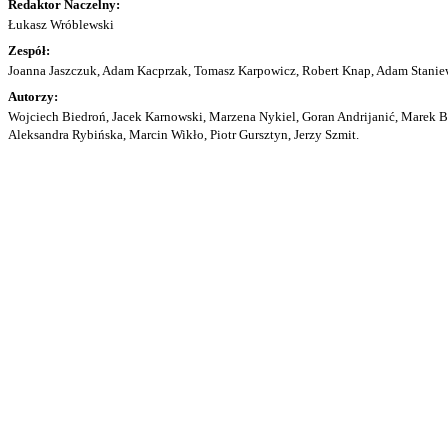
Redaktor Naczelny:
Łukasz Wróblewski
Zespół:
Joanna Jaszczuk, Adam Kacprzak, Tomasz Karpowicz, Robert Knap, Adam Staniew
Autorzy:
Wojciech Biedroń, Jacek Karnowski, Marzena Nykiel, Goran Andrijanić, Marek Bu
Aleksandra Rybińska, Marcin Wikło, Piotr Gursztyn, Jerzy Szmit.