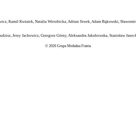
icz, Kamil Kwiatek, Natalia Wierzbicka, Adrian Siwek, Adam Bąkowski, Sławomir
dzisz, Jerzy Jachowicz, Grzegorz Górny, Aleksandra Jakubowska, Stanisław Janeck
© 2026 Grupa Medialna Fratria