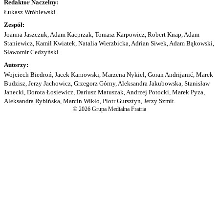
Redaktor Naczelny:
Łukasz Wróblewski
Zespół:
Joanna Jaszczuk, Adam Kacprzak, Tomasz Karpowicz, Robert Knap, Adam
Staniewicz, Kamil Kwiatek, Natalia Wierzbicka, Adrian Siwek, Adam Bąkowski,
Sławomir Cedzyński.
Autorzy:
Wojciech Biedroń, Jacek Karnowski, Marzena Nykiel, Goran Andrijanić, Marek
Budzisz, Jerzy Jachowicz, Grzegorz Górny, Aleksandra Jakubowska, Stanisław
Janecki, Dorota Łosiewicz, Dariusz Matuszak, Andrzej Potocki, Marek Pyza,
Aleksandra Rybińska, Marcin Wikło, Piotr Gursztyn, Jerzy Szmit.
© 2026 Grupa Medialna Fratria