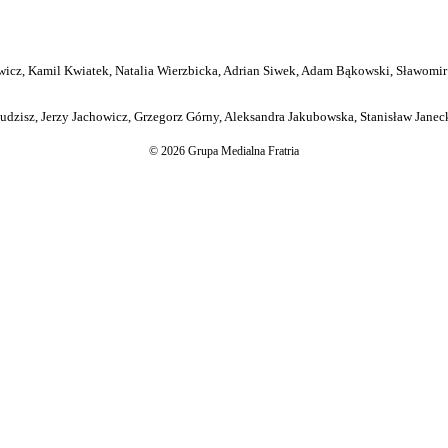
icz, Kamil Kwiatek, Natalia Wierzbicka, Adrian Siwek, Adam Bąkowski, Sławomir
dzisz, Jerzy Jachowicz, Grzegorz Górny, Aleksandra Jakubowska, Stanisław Janeck
© 2026 Grupa Medialna Fratria