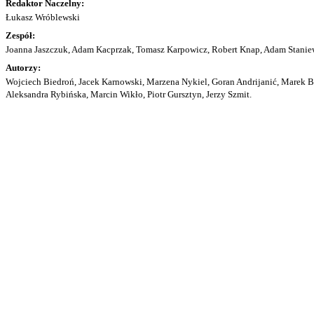
Redaktor Naczelny:
Łukasz Wróblewski
Zespół:
Joanna Jaszczuk, Adam Kacprzak, Tomasz Karpowicz, Robert Knap, Adam Staniew
Autorzy:
Wojciech Biedroń, Jacek Karnowski, Marzena Nykiel, Goran Andrijanić, Marek Bu
Aleksandra Rybińska, Marcin Wikło, Piotr Gursztyn, Jerzy Szmit.