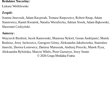
Redaktor Naczelny:
Łukasz Wróblewski
Zespół:
Joanna Jaszczuk, Adam Kacprzak, Tomasz Karpowicz, Robert Knap, Adam
Staniewicz, Kamil Kwiatek, Natalia Wierzbicka, Adrian Siwek, Adam Bąkowski,
Sławomir Cedzyński.
Autorzy:
Wojciech Biedroń, Jacek Karnowski, Marzena Nykiel, Goran Andrijanić, Marek
Budzisz, Jerzy Jachowicz, Grzegorz Górny, Aleksandra Jakubowska, Stanisław
Janecki, Dorota Łosiewicz, Dariusz Matuszak, Andrzej Potocki, Marek Pyza,
Aleksandra Rybińska, Marcin Wikło, Piotr Gursztyn, Jerzy Szmit.
© 2026 Grupa Medialna Fratria