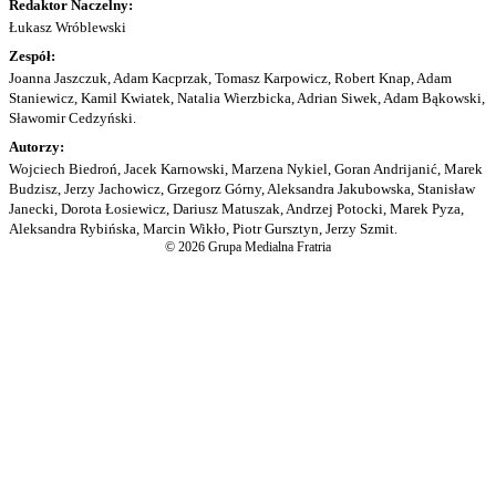
Redaktor Naczelny:
Łukasz Wróblewski
Zespół:
Joanna Jaszczuk, Adam Kacprzak, Tomasz Karpowicz, Robert Knap, Adam
Staniewicz, Kamil Kwiatek, Natalia Wierzbicka, Adrian Siwek, Adam Bąkowski,
Sławomir Cedzyński.
Autorzy:
Wojciech Biedroń, Jacek Karnowski, Marzena Nykiel, Goran Andrijanić, Marek
Budzisz, Jerzy Jachowicz, Grzegorz Górny, Aleksandra Jakubowska, Stanisław
Janecki, Dorota Łosiewicz, Dariusz Matuszak, Andrzej Potocki, Marek Pyza,
Aleksandra Rybińska, Marcin Wikło, Piotr Gursztyn, Jerzy Szmit.
© 2026 Grupa Medialna Fratria