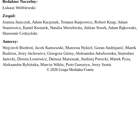
Redaktor Naczelny:
Łukasz Wróblewski
Zespół:
Joanna Jaszczuk, Adam Kacprzak, Tomasz Karpowicz, Robert Knap, Adam
Staniewicz, Kamil Kwiatek, Natalia Wierzbicka, Adrian Siwek, Adam Bąkowski,
Sławomir Cedzyński.
Autorzy:
Wojciech Biedroń, Jacek Karnowski, Marzena Nykiel, Goran Andrijanić, Marek
Budzisz, Jerzy Jachowicz, Grzegorz Górny, Aleksandra Jakubowska, Stanisław
Janecki, Dorota Łosiewicz, Dariusz Matuszak, Andrzej Potocki, Marek Pyza,
Aleksandra Rybińska, Marcin Wikło, Piotr Gursztyn, Jerzy Szmit.
© 2026 Grupa Medialna Fratria