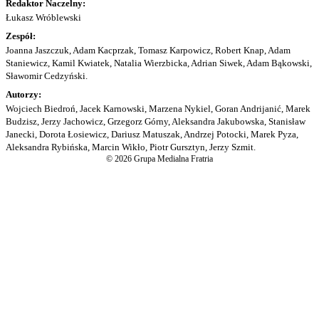
Redaktor Naczelny:
Łukasz Wróblewski
Zespół:
Joanna Jaszczuk, Adam Kacprzak, Tomasz Karpowicz, Robert Knap, Adam
Staniewicz, Kamil Kwiatek, Natalia Wierzbicka, Adrian Siwek, Adam Bąkowski,
Sławomir Cedzyński.
Autorzy:
Wojciech Biedroń, Jacek Karnowski, Marzena Nykiel, Goran Andrijanić, Marek
Budzisz, Jerzy Jachowicz, Grzegorz Górny, Aleksandra Jakubowska, Stanisław
Janecki, Dorota Łosiewicz, Dariusz Matuszak, Andrzej Potocki, Marek Pyza,
Aleksandra Rybińska, Marcin Wikło, Piotr Gursztyn, Jerzy Szmit.
© 2026 Grupa Medialna Fratria