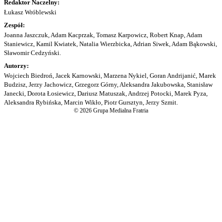
Redaktor Naczelny:
Łukasz Wróblewski
Zespół:
Joanna Jaszczuk, Adam Kacprzak, Tomasz Karpowicz, Robert Knap, Adam
Staniewicz, Kamil Kwiatek, Natalia Wierzbicka, Adrian Siwek, Adam Bąkowski,
Sławomir Cedzyński.
Autorzy:
Wojciech Biedroń, Jacek Karnowski, Marzena Nykiel, Goran Andrijanić, Marek
Budzisz, Jerzy Jachowicz, Grzegorz Górny, Aleksandra Jakubowska, Stanisław
Janecki, Dorota Łosiewicz, Dariusz Matuszak, Andrzej Potocki, Marek Pyza,
Aleksandra Rybińska, Marcin Wikło, Piotr Gursztyn, Jerzy Szmit.
© 2026 Grupa Medialna Fratria