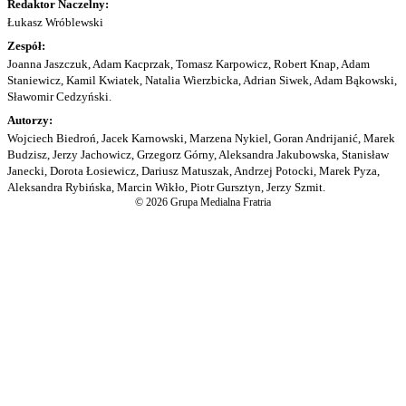
Redaktor Naczelny:
Łukasz Wróblewski
Zespół:
Joanna Jaszczuk, Adam Kacprzak, Tomasz Karpowicz, Robert Knap, Adam
Staniewicz, Kamil Kwiatek, Natalia Wierzbicka, Adrian Siwek, Adam Bąkowski,
Sławomir Cedzyński.
Autorzy:
Wojciech Biedroń, Jacek Karnowski, Marzena Nykiel, Goran Andrijanić, Marek
Budzisz, Jerzy Jachowicz, Grzegorz Górny, Aleksandra Jakubowska, Stanisław
Janecki, Dorota Łosiewicz, Dariusz Matuszak, Andrzej Potocki, Marek Pyza,
Aleksandra Rybińska, Marcin Wikło, Piotr Gursztyn, Jerzy Szmit.
© 2026 Grupa Medialna Fratria