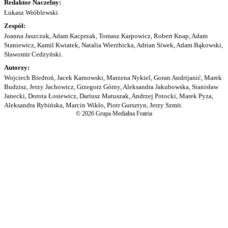
Redaktor Naczelny:
Łukasz Wróblewski
Zespół:
Joanna Jaszczuk, Adam Kacprzak, Tomasz Karpowicz, Robert Knap, Adam
Staniewicz, Kamil Kwiatek, Natalia Wierzbicka, Adrian Siwek, Adam Bąkowski,
Sławomir Cedzyński.
Autorzy:
Wojciech Biedroń, Jacek Karnowski, Marzena Nykiel, Goran Andrijanić, Marek
Budzisz, Jerzy Jachowicz, Grzegorz Górny, Aleksandra Jakubowska, Stanisław
Janecki, Dorota Łosiewicz, Dariusz Matuszak, Andrzej Potocki, Marek Pyza,
Aleksandra Rybińska, Marcin Wikło, Piotr Gursztyn, Jerzy Szmit.
© 2026 Grupa Medialna Fratria