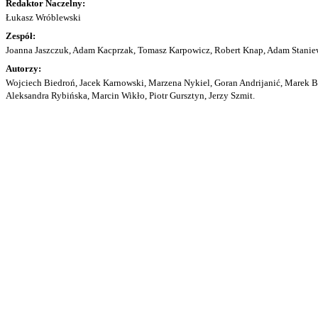
Redaktor Naczelny:
Łukasz Wróblewski
Zespół:
Joanna Jaszczuk, Adam Kacprzak, Tomasz Karpowicz, Robert Knap, Adam Staniew
Autorzy:
Wojciech Biedroń, Jacek Karnowski, Marzena Nykiel, Goran Andrijanić, Marek Bu
Aleksandra Rybińska, Marcin Wikło, Piotr Gursztyn, Jerzy Szmit.