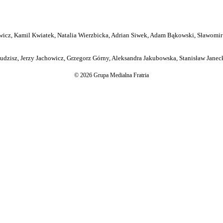
icz, Kamil Kwiatek, Natalia Wierzbicka, Adrian Siwek, Adam Bąkowski, Sławomir
dzisz, Jerzy Jachowicz, Grzegorz Górny, Aleksandra Jakubowska, Stanisław Janeck
© 2026 Grupa Medialna Fratria