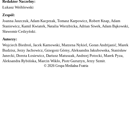
Redaktor Naczelny:
Łukasz Wróblewski
Zespół:
Joanna Jaszczuk, Adam Kacprzak, Tomasz Karpowicz, Robert Knap, Adam
Staniewicz, Kamil Kwiatek, Natalia Wierzbicka, Adrian Siwek, Adam Bąkowski,
Sławomir Cedzyński.
Autorzy:
Wojciech Biedroń, Jacek Karnowski, Marzena Nykiel, Goran Andrijanić, Marek
Budzisz, Jerzy Jachowicz, Grzegorz Górny, Aleksandra Jakubowska, Stanisław
Janecki, Dorota Łosiewicz, Dariusz Matuszak, Andrzej Potocki, Marek Pyza,
Aleksandra Rybińska, Marcin Wikło, Piotr Gursztyn, Jerzy Szmit.
© 2026 Grupa Medialna Fratria