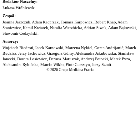
Redaktor Naczelny:
Łukasz Wróblewski
Zespół:
Joanna Jaszczuk, Adam Kacprzak, Tomasz Karpowicz, Robert Knap, Adam
Staniewicz, Kamil Kwiatek, Natalia Wierzbicka, Adrian Siwek, Adam Bąkowski,
Sławomir Cedzyński.
Autorzy:
Wojciech Biedroń, Jacek Karnowski, Marzena Nykiel, Goran Andrijanić, Marek
Budzisz, Jerzy Jachowicz, Grzegorz Górny, Aleksandra Jakubowska, Stanisław
Janecki, Dorota Łosiewicz, Dariusz Matuszak, Andrzej Potocki, Marek Pyza,
Aleksandra Rybińska, Marcin Wikło, Piotr Gursztyn, Jerzy Szmit.
© 2026 Grupa Medialna Fratria