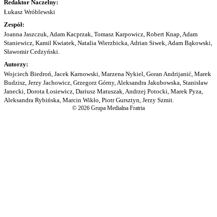
Redaktor Naczelny:
Łukasz Wróblewski
Zespół:
Joanna Jaszczuk, Adam Kacprzak, Tomasz Karpowicz, Robert Knap, Adam
Staniewicz, Kamil Kwiatek, Natalia Wierzbicka, Adrian Siwek, Adam Bąkowski,
Sławomir Cedzyński.
Autorzy:
Wojciech Biedroń, Jacek Karnowski, Marzena Nykiel, Goran Andrijanić, Marek
Budzisz, Jerzy Jachowicz, Grzegorz Górny, Aleksandra Jakubowska, Stanisław
Janecki, Dorota Łosiewicz, Dariusz Matuszak, Andrzej Potocki, Marek Pyza,
Aleksandra Rybińska, Marcin Wikło, Piotr Gursztyn, Jerzy Szmit.
© 2026 Grupa Medialna Fratria