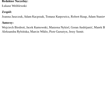
Redaktor Naczelny:
Łukasz Wróblewski
Zespół:
Joanna Jaszczuk, Adam Kacprzak, Tomasz Karpowicz, Robert Knap, Adam Staniew
Autorzy:
Wojciech Biedroń, Jacek Karnowski, Marzena Nykiel, Goran Andrijanić, Marek Bu
Aleksandra Rybińska, Marcin Wikło, Piotr Gursztyn, Jerzy Szmit.