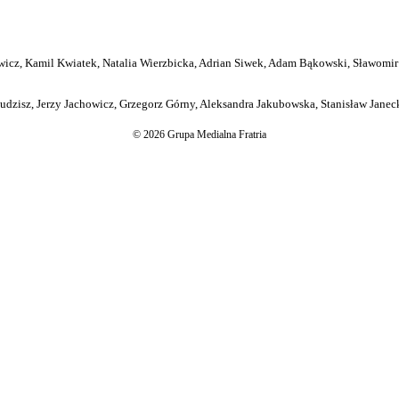
icz, Kamil Kwiatek, Natalia Wierzbicka, Adrian Siwek, Adam Bąkowski, Sławomir
dzisz, Jerzy Jachowicz, Grzegorz Górny, Aleksandra Jakubowska, Stanisław Janeck
© 2026 Grupa Medialna Fratria