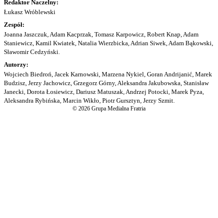
Redaktor Naczelny:
Łukasz Wróblewski
Zespół:
Joanna Jaszczuk, Adam Kacprzak, Tomasz Karpowicz, Robert Knap, Adam
Staniewicz, Kamil Kwiatek, Natalia Wierzbicka, Adrian Siwek, Adam Bąkowski,
Sławomir Cedzyński.
Autorzy:
Wojciech Biedroń, Jacek Karnowski, Marzena Nykiel, Goran Andrijanić, Marek
Budzisz, Jerzy Jachowicz, Grzegorz Górny, Aleksandra Jakubowska, Stanisław
Janecki, Dorota Łosiewicz, Dariusz Matuszak, Andrzej Potocki, Marek Pyza,
Aleksandra Rybińska, Marcin Wikło, Piotr Gursztyn, Jerzy Szmit.
© 2026 Grupa Medialna Fratria